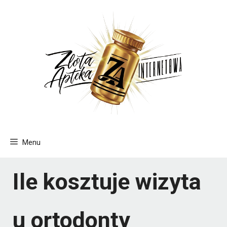
Przejdź
do
treści
Menu
Ile kosztuje wizyta
u ortodonty