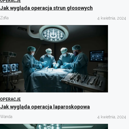
OPERACJE
Jak wygląda operacja strun głosowych
Zofia
4 kwietnia, 2024
OPERACJE
Jak wygląda operacja laparoskopowa
Wanda
4 kwietnia, 2024