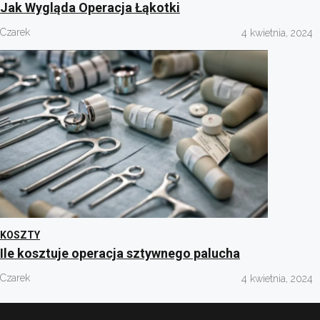
Jak Wygląda Operacja Łąkotki
Czarek
4 kwietnia, 2024
KOSZTY
Ile kosztuje operacja sztywnego palucha
Czarek
4 kwietnia, 2024