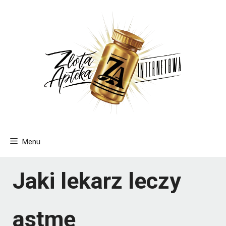
Przejdź
do
treści
Menu
Jaki lekarz leczy
astmę