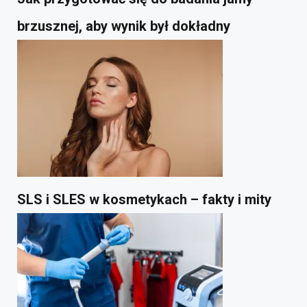
brzusznej, aby wynik był dokładny
SLS i SLES w kosmetykach – fakty i mity