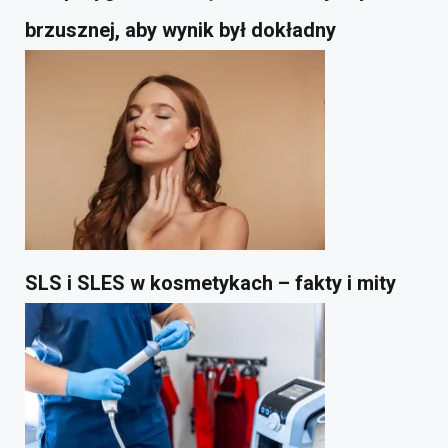
brzusznej, aby wynik był dokładny
SLS i SLES w kosmetykach – fakty i mity