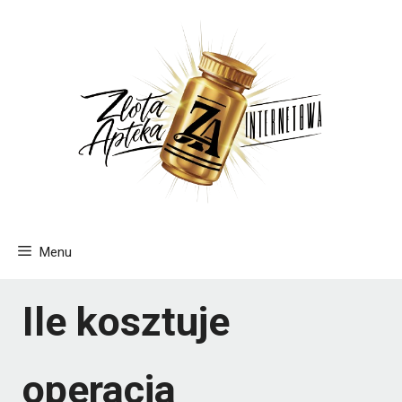
Przejdź
do
treści
Menu
Ile kosztuje
operacja