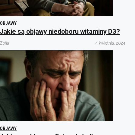
OBJAWY
Jakie są objawy niedoboru witaminy D3?
Zofia
4 kwietnia, 2024
OBJAWY